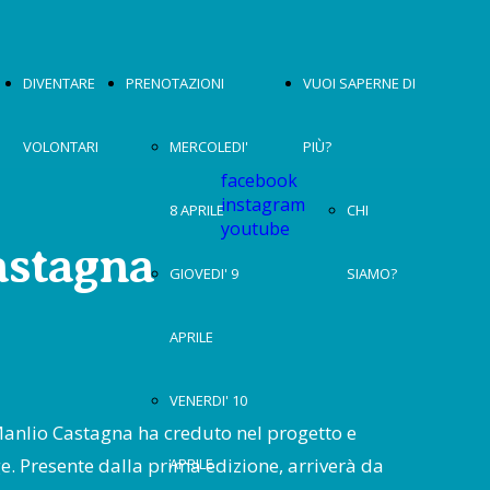
DIVENTARE
PRENOTAZIONI
VUOI SAPERNE DI
VOLONTARI
MERCOLEDI'
PIÙ?
facebook
instagram
8 APRILE
CHI
youtube
astagna
GIOVEDI' 9
SIAMO?
APRILE
VENERDI' 10
Manlio Castagna ha creduto nel progetto e
e. Presente dalla prima edizione, arriverà da
APRILE