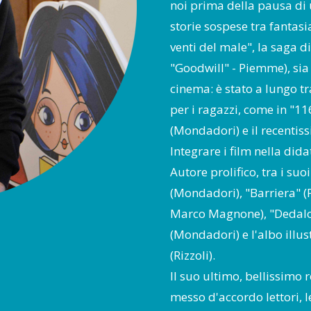
noi prima della pausa di u
storie sospese tra fantas
venti del male", la saga 
"Goodwill" - Piemme), sia
cinema: è stato a lungo tra
per i ragazzi, come in "1
(Mondadori) e il recentiss
Integrare i film nella did
Autore prolifico, tra i su
(Mondadori), "Barriera" (
Marco Magnone), "Dedalo
(Mondadori) e l'albo illu
(Rizzoli).
Il suo ultimo, bellissimo
messo d'accordo lettori, le