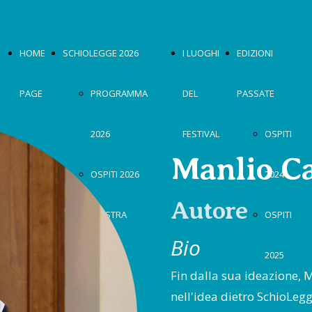
HOME
SCHIOLEGGE 2026
I LUOGHI
EDIZIONI
PAGE
PROGRAMMA
DEL
PASSATE
2026
FESTIVAL
OSPITI
Manlio C
OSPITI 2026
2024
Autore
MOSTRA
OSPITI
Bio
2026
2025
Fin dalla sua ideazione, 
nell'idea dietro SchioLegg