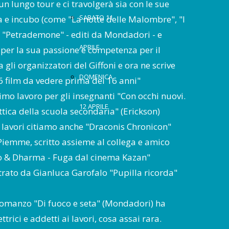
n lungo tour e ci travolgerà sia con le sue
SABATO 11
ia e incubo (come "La notte delle Malombre", "I
di "Petrademone" - editi da Mondadori - e
APRILE
 per la sua passione e competenza per il
 gli organizzatori del Giffoni e ora ne scrive
DOMENICA
16 film da vedere prima dei 16 anni"
imo lavoro per gli insegnanti "Con occhi nuovi.
12 APRILE
attica della scuola secondaria" (Erickson)
oi lavori citiamo anche "Draconis Chronicon"
Piemme, scritto assieme al collega e amico
 & Dharma - Fuga dal cinema Kazan"
strato da Gianluca Garofalo "Pupilla ricorda"
 romanzo "Di fuoco e seta" (Mondadori) ha
ttrici e addetti ai lavori, cosa assai rara.