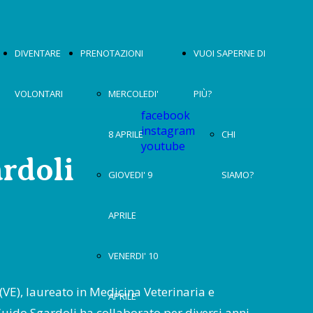
DIVENTARE
PRENOTAZIONI
VUOI SAPERNE DI
VOLONTARI
MERCOLEDI'
PIÙ?
facebook
instagram
8 APRILE
CHI
youtube
rdoli
GIOVEDI' 9
SIAMO?
APRILE
VENERDI' 10
(VE), laureato in Medicina Veterinaria e
APRILE
Guido Sgardoli ha collaborato per diversi anni