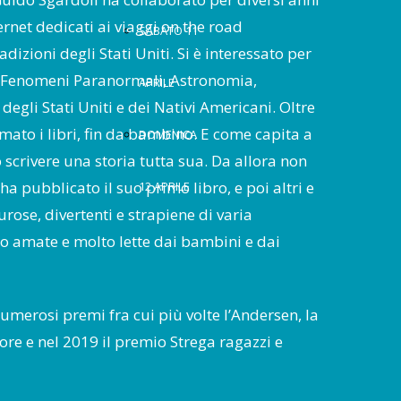
nternet dedicati ai viaggi on the road
SABATO 11
dizioni degli Stati Uniti. Si è interessato per
 Fenomeni Paranormali, Astronomia,
APRILE
egli Stati Uniti e dei Nativi Americani. Oltre
mato i libri, fin da bambino. E come capita a
DOMENICA
 scrivere una storia tutta sua. Da allora non
a pubblicato il suo primo libro, e poi altri e
12 APRILE
urose, divertenti e strapiene di varia
o amate e molto lette dai bambini e dai
numerosi premi fra cui più volte l’Andersen, la
ore e nel 2019 il premio Strega ragazzi e