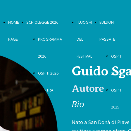
HOME
SCHIOLEGGE 2026
I LUOGHI
EDIZIONI
PAGE
PROGRAMMA
DEL
PASSATE
2026
FESTIVAL
OSPITI
Guido Sga
OSPITI 2026
2024
Autore
MOSTRA
OSPITI
Bio
2026
2025
Nato a San Donà di Piave 
scrittore a tempo pieno, 