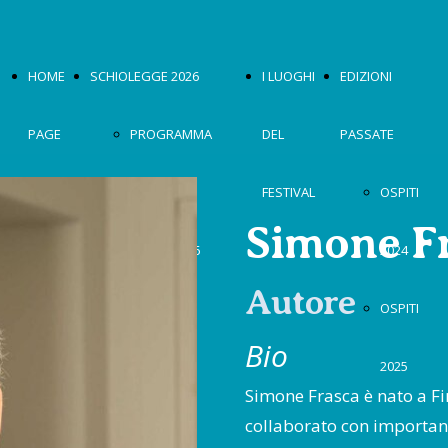
HOME
SCHIOLEGGE 2026
I LUOGHI
EDIZIONI
PAGE
PROGRAMMA
DEL
PASSATE
2026
FESTIVAL
OSPITI
Simone F
OSPITI 2026
2024
Autore
MOSTRA
OSPITI
Bio
2026
2025
Simone Frasca è nato a Fi
collaborato con important