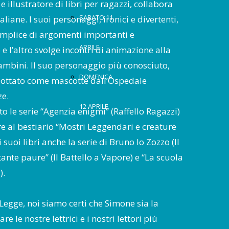
 e illustratore di libri per ragazzi, collabora
SABATO 11
taliane. I suoi personaggi, ironici e divertenti,
mplice di argomenti importanti e
APRILE
 e l’altro svolge incontri di animazione alla
bambini. Il suo personaggio più conosciuto,
DOMENICA
adottato come mascotte dall’Ospedale
ze.
12 APRILE
o le serie “Agenzia enigmi” (Raffello Ragazzi)
oltre al bestiario “Mostri Leggendari e creature
i suoi libri anche la serie di Bruno lo Zozzo (Il
tante paure” (Il Battello a Vapore) e “La scuola
).
Legge, noi siamo certi che Simone sia la
e le nostre lettrici e i nostri lettori più