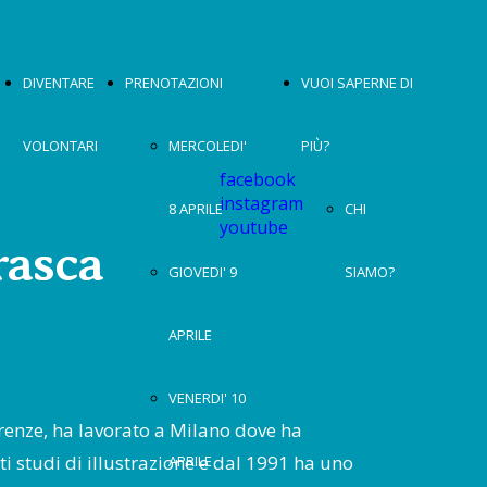
DIVENTARE
PRENOTAZIONI
VUOI SAPERNE DI
VOLONTARI
MERCOLEDI'
PIÙ?
facebook
instagram
8 APRILE
CHI
youtube
rasca
GIOVEDI' 9
SIAMO?
APRILE
VENERDI' 10
renze, ha lavorato a Milano dove ha
i studi di illustrazione e dal 1991 ha uno
APRILE