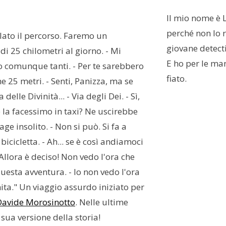
Il mio nome è 
perché non lo r
lato il percorso. Faremo un
giovane detecti
i 25 chilometri al giorno. - Mi
E ho per le man
comunque tanti. - Per te sarebbero
fiato.
e 25 metri. - Senti, Panizza, ma se
 delle Divinità... - Via degli Dei. - Sì,
e la facessimo in taxi? Ne uscirebbe
ge insolito. - Non si può. Si fa a
 bicicletta. - Ah... se è così andiamoci
 Allora è deciso! Non vedo l'ora che
uesta avventura. - Io non vedo l'ora
nita." Un viaggio assurdo iniziato per
Davide Morosinotto
. Nelle ultime
 sua versione della storia!