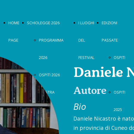
HOME
SCHIOLEGGE 2026
I LUOGHI
EDIZIONI
PAGE
PROGRAMMA
DEL
PASSATE
2026
FESTIVAL
OSPITI
Daniele 
OSPITI 2026
2024
Autore
MOSTRA
OSPITI
Bio
2026
2025
Daniele Nicastro è nato
in provincia di Cuneo do