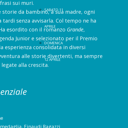
frasi sui muri.
SABATO 11
e storie da bambino, a sua madre, ogni
a tardi senza avvisarla. Col tempo ne ha
APRILE
 Ha esordito con il romanzo
Grande
,
genda Junior e selezionato per il Premio
DOMENICA
Ha esperienza consolidata in diversi
vventura alle storie divertenti, ma sempre
12 APRILE
legate alla crescita.
senziale
ne
 medaglia, Einaudi Ragazzi