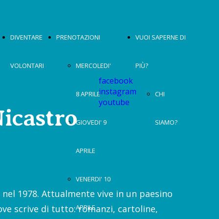
DIVENTARE
PRENOTAZIONI
VUOI SAPERNE DI
VOLONTARI
MERCOLEDI'
PIÙ?
facebook
instagram
8 APRILE
CHI
youtube
Nicastro
GIOVEDI' 9
SIAMO?
APRILE
VENERDI' 10
 nel 1978. Attualmente vive in un paesino
APRILE
ve scrive di tutto: romanzi, cartoline,